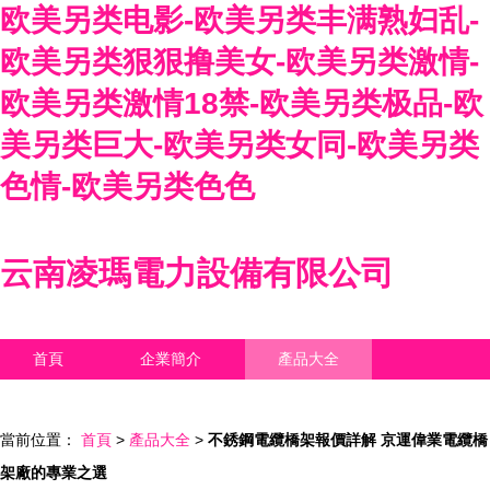
欧美另类电影-欧美另类丰满熟妇乱-
欧美另类狠狠撸美女-欧美另类激情-
欧美另类激情18禁-欧美另类极品-欧
美另类巨大-欧美另类女同-欧美另类
色情-欧美另类色色
云南凌瑪電力設備有限公司
首頁
企業簡介
產品大全
聯系我們
企業信息
訪客留言
當前位置：
首頁
>
產品大全
>
不銹鋼電纜橋架報價詳解 京運偉業電纜橋
架廠的專業之選