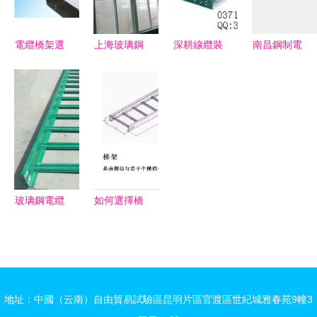
電纜橋架選
上海玻璃鋼
深耕線纜裝
南昌鋼制電
購指南 玻
電纜橋架供
備領域，鄭
纜橋架與現
璃鋼與熱浸
應與批發指
州宏圖電纜
場應用優勢
鋅材質深度
南 優質產
橋架廠以品
分析
解析
品與價格參
質筑就安全
考
通道
玻璃鋼電纜
如何選擇橋
橋架 現代
架及計算
電纜敷設的
建筑電氣設
理想選擇
計和施工人
員必讀
地址：中國（云南）自由貿易試驗區昆明片區官渡區世紀城雅春苑9幢3