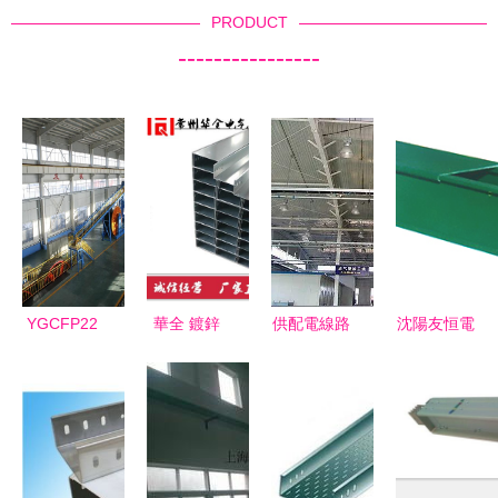
PRODUCT
----------------
YGCFP22
華全 鍍鋅
供配電線路
沈陽友恒電
電纜橋架全
電纜橋架布
消防設計上
纜橋架 專
面解析 特
線槽盒
應注意的幾
業品質，護
性、應用與
個問題 中
航電力安全
選型指南
安消商城